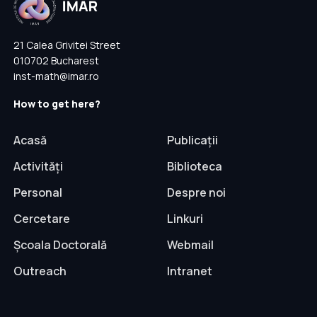
21 Calea Grivitei Street
010702 Bucharest
inst-math@imar.ro
How to get here?
Acasă
Publicații
Activități
Biblioteca
Personal
Despre noi
Cercetare
Linkuri
Școala Doctorală
Webmail
Outreach
Intranet