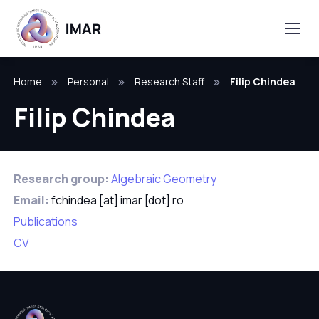
Home
Personal
Research Staff
Filip Chindea
Filip Chindea
Research group:
Algebraic Geometry
Email:
fchindea [at] imar [dot] ro
Publications
CV