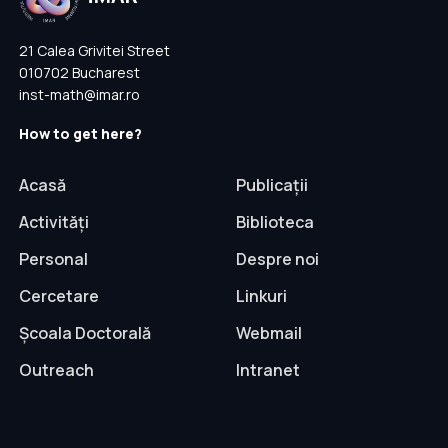
21 Calea Grivitei Street
010702 Bucharest
inst-math@imar.ro
How to get here?
Acasă
Publicații
Activități
Biblioteca
Personal
Despre noi
Cercetare
Linkuri
Școala Doctorală
Webmail
Outreach
Intranet